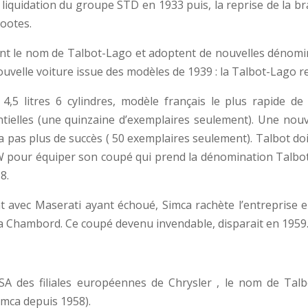
liquidation du groupe STD en 1933 puis, la reprise de la br
Rootes.
ent le nom de Talbot-Lago et adoptent de nouvelles dénomin
uvelle voiture issue des modèles de 1939 : la Talbot-Lago r
,5 litres 6 cylindres, modèle français le plus rapide de
tielles (une quinzaine d’exemplaires seulement). Une nouve
n’a pas plus de succès ( 50 exemplaires seulement). Talbot do
 pour équiper son coupé qui prend la dénomination Talbot
8.
t avec Maserati ayant échoué, Simca rachète l’entreprise
la Chambord. Ce coupé devenu invendable, disparait en 1959
SA des filiales européennes de Chrysler , le nom de Talb
imca depuis 1958).