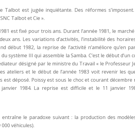
 de Talbot est jugée inquiétante. Des réformes s’imposent.
a SNC Talbot et Cie ».
 1981 est fixé pour trois ans. Durant l’année 1981, le march
x ans. Les variations d’activités, l’instabilité des horaire
 début 1982, la reprise de l’activité n’améliore qu’en part
 du système III qui assemble la Samba. C’est le début d’un c
médiateur désigné par le ministre du Travail « le Professeur 
es ateliers et le début de l’année 1983 voit revenir les qu
fs est déposé. Poissy est sous le choc et courant décembre n
anvier 1984. La reprise est difficile et le 11 janvier 198
entraîne le paradoxe suivant : la production des modèles
000 véhicules).