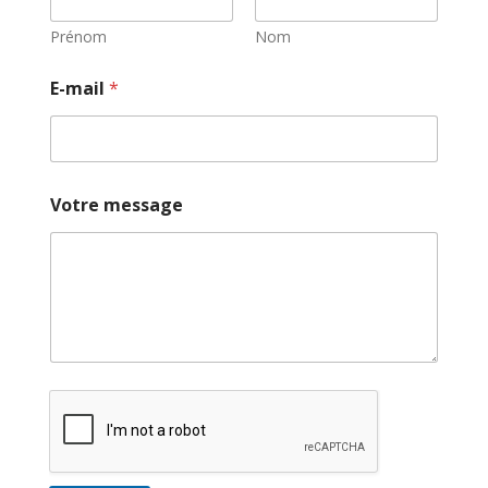
Prénom
Nom
E
E-mail
*
-
m
a
i
l
V
Votre message
o
u
s
ê
t
e
s
.
.
.