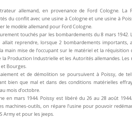
nistrateur allemand, en provenance de Ford Cologne. L
ôtés du conflit avec une usine à Cologne et une usine à Pois
ter le modèle allemand pour Ford Cologne.
t durement touchés par les bombardements du 8 mars 1942. L
e allait reprendre, lorsque 2 bombardements importants, 
 la main mise de l’occupant sur le matériel et la réquisitio
e la Production Industrielle et les Autorités allemandes. Le
e et Bourges.
iement et de démolition se poursuivent à Poissy, de telle 
nt bien que mal et dans des conditions matérielles effray
au mois d’octobre.
en mars 1944. Poissy est libéré du 26 au 28 août 1944. L
e les machines-outils, on répare l’usine pour pouvoir redém
S Army et pour les jeeps.