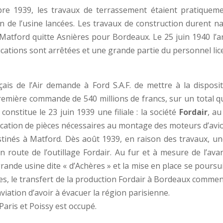
bre 1939, les travaux de terrassement étaient pratiquem
tion de l’usine lancées. Les travaux de construction durent n
ue Matford quitte Asnières pour Bordeaux. Le 25 juin 1940 l
cations sont arrêtées et une grande partie du personnel lice
ais de l’Air demande à Ford S.A.F. de mettre à la disposi
première commande de 540 millions de francs, sur un total qui
 constitue le 23 juin 1939 une filiale : la société
Fordair
, au
ication de pièces nécessaires au montage des moteurs d’avio
estinés à Matford. Dès août 1939, en raison des travaux, un
n route de l’outillage Fordair. Au fur et à mesure de l’av
ande usine dite « d’Achères » et la mise en place se poursuit 
, le transfert de la production Fordair à Bordeaux commence.
aviation d’avoir à évacuer la région parisienne.
Paris et Poissy est occupé.