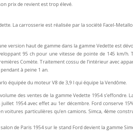
on prix de revient est trop élevé.
e. La carrosserie est réalisée par la société Facel-Metallo
 une version haut de gamme dans la gamme Vedette est dévo
éveloppant 95 ch pour une vitesse de pointe de 145 km/h. T
mières Comète. Traitement cossu de l’intérieur avec apparit
 pendant à peine 1 an.
lo équipée du moteur V8 de 3,9 l qui équipe la Vendôme.
olume des ventes de la gamme Vedette 1954 s’effondre. La dé
4 juillet 1954 avec effet au 1er décembre. Ford conserve 15
en voitures particulières qu’en camions. Simca, 4ème constru
alon de Paris 1954 sur le stand Ford devient la gamme Simc