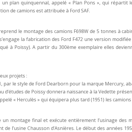
 un plan quinquennal, appelé « Plan Pons », qui répartit l
tion de camions est attribuée à Ford SAF.
reprend le montage des camions F698W de 5 tonnes à cabin
e s’engage la fabrication des Ford F472 une version modifié
briqué à Poissy). A partir du 300ème exemplaire elles devien
eux projets :
941, par le style de Ford Dearborn pour la marque Mercury, 
au d’études de Poissy donnera naissance à la Vedette présen
appelé « Herculès » qui équipera plus tard (1951) les camions
e un montage final et exécute entièrement l’usinage des mo
t de l’usine Chausson d’Asnières. Le début des années 1950 